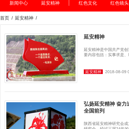
新闻中心
延安精神
红色文化
红色镜头
首页
/
延安精神
/
延安精神
延安精神是中国共产党创
要内容包括：实事求是、理
延安精神
2018-08-09 
弘扬延安精神 奋力
全国前列
陕西省延安精神研究会成
研究会，经过三届24年的