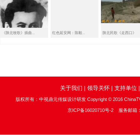
《陕北牧歌》插曲...
红色延安网：陈毅...
陕北民歌《走西口》
关于我们
|
领导关怀
|
支持单位
版权所有：中视鼎元传媒设计研发 Copyright © 2016 ChinaTV DingYu
京ICP备16020710号-2
服务邮箱：re