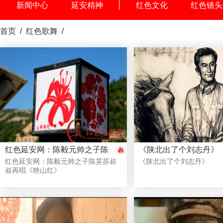
新闻中心
延安精神
红色文化
红色镜头
首页
/
红色歌舞
/
红色延安网：陈毅元帅之子陈
《陕北出了个刘志丹》
昊苏叔叔再唱《映山红》
红色延安网：陈毅元帅之子陈昊苏叔
《陕北出了个刘志丹》
叔再唱《映山红》