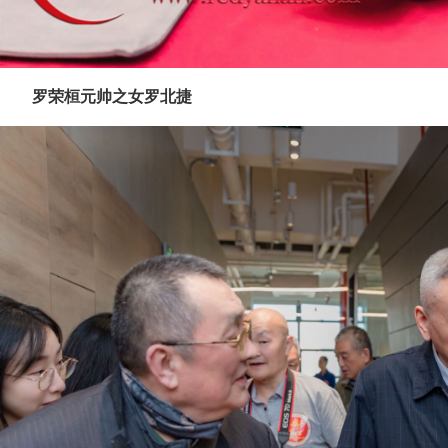
罗荣桓元帅之女罗北捷