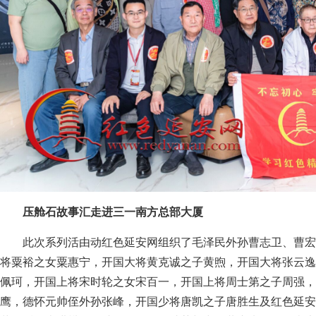
压舱石故事汇走进三一南方总部大厦
此次系列活由动红色延安网组织了毛泽民外孙曹志卫、曹宏
将粟裕之女粟惠宁，开国大将黄克诚之子黄煦，开国大将张云逸
佩珂，开国上将宋时轮之女宋百一，开国上将周士第之子周强，
鹰，德怀元帅侄外孙张峰，开国少将唐凯之子唐胜生及红色延安