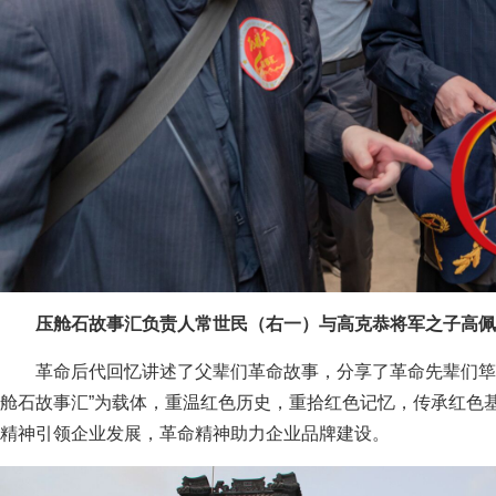
压舱石故事汇负责人常世民（右一）与高克恭将军之子高佩
革命后代回忆讲述了父辈们革命故事，分享了革命先辈们筚
舱石故事汇”为载体，重温红色历史，重拾红色记忆，传承红色
精神引领企业发展，革命精神助力企业品牌建设。