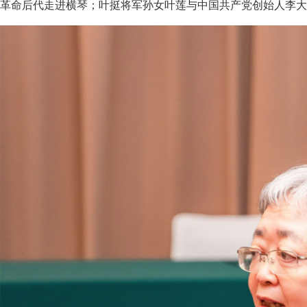
革命后代走进横琴；叶挺将军孙女叶莲与中国共产党创始人李大