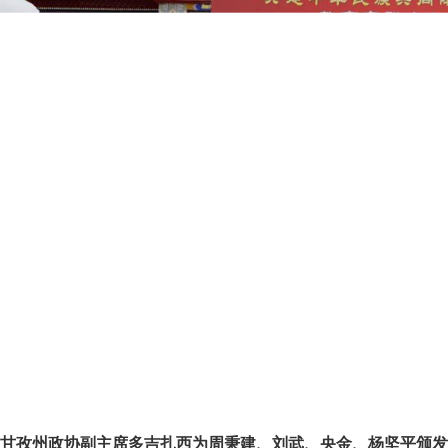
甘孜州政协副主席多吉扎西为周秉建、刘武、央金、杨坚平颁发