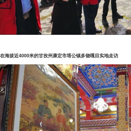
在海拔近4000米的甘孜州康定市塔公镇多饶嘎目实地走访