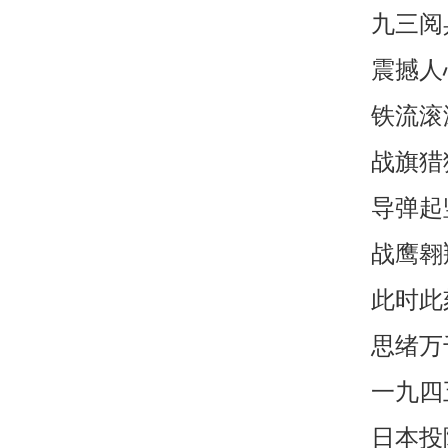
九三阅
震撼人
铁流滚
战旗猎
导弹起
战鹰翱
此时此
思绪万
一九四
日本投