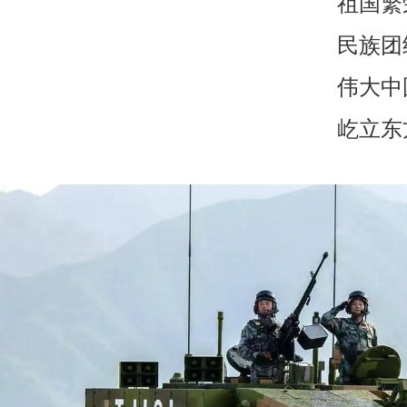
祖国繁
民族团
伟大中
屹立东